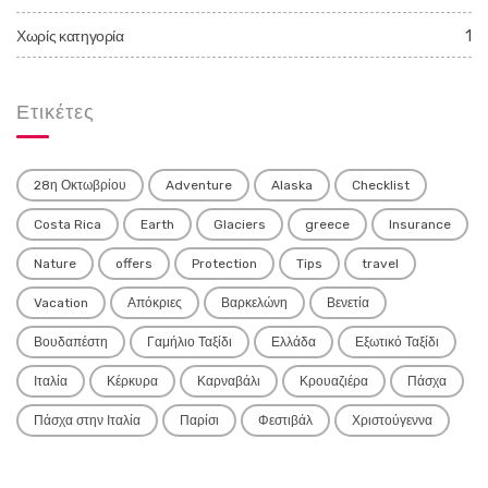
Χωρίς κατηγορία
1
Ετικέτες
28η Οκτωβρίου
Adventure
Alaska
Checklist
Costa Rica
Earth
Glaciers
greece
Insurance
Nature
offers
Protection
Tips
travel
Vacation
Απόκριες
Βαρκελώνη
Βενετία
Βουδαπέστη
Γαμήλιο Ταξίδι
Ελλάδα
Εξωτικό Ταξίδι
Ιταλία
Κέρκυρα
Καρναβάλι
Κρουαζιέρα
Πάσχα
Πάσχα στην Ιταλία
Παρίσι
Φεστιβάλ
Χριστούγεννα