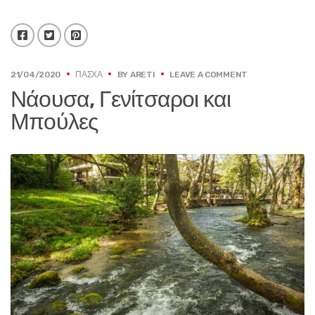
Facebook
Twitter
Pinterest
ON
21/04/2020
ΠΆΣΧΑ
BY
ARETI
LEAVE A COMMENT
ΝΆΟΥΣΑ,
Νάουσα, Γενίτσαροι και
ΓΕΝΊΤΣΑΡΟΙ
ΚΑΙ
Μπούλες
ΜΠΟΎΛΕΣ