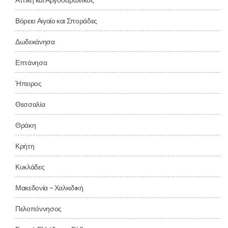
Αττική και Αργοσαρωνικός
Βόρειο Αιγαίο και Σποράδες
Δωδεκάνησα
Επτάνησα
Ήπειρος
Θεσσαλία
Θράκη
Κρήτη
Κυκλάδες
Μακεδονία – Χαλκιδική
Πελοπόννησος