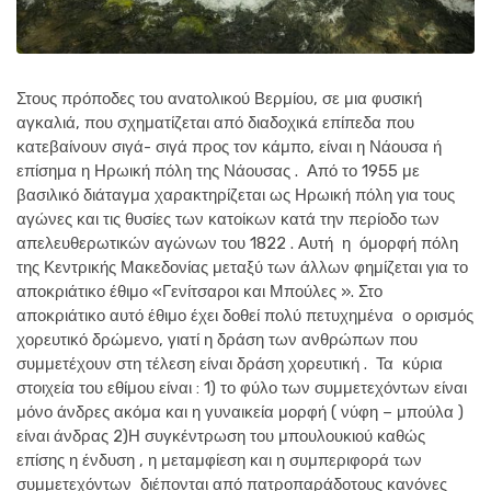
Στους πρόποδες του ανατολικού Βερμίου, σε μια φυσική
αγκαλιά, που σχηματίζεται από διαδοχικά επίπεδα που
κατεβαίνουν σιγά- σιγά προς τον κάμπο, είναι η Νάουσα ή
επίσημα η Ηρωική πόλη της Νάουσας . Από το 1955 με
βασιλικό διάταγμα χαρακτηρίζεται ως Ηρωική πόλη για τους
αγώνες και τις θυσίες των κατοίκων κατά την περίοδο των
απελευθερωτικών αγώνων του 1822 . Αυτή η όμορφή πόλη
της Κεντρικής Μακεδονίας μεταξύ των άλλων φημίζεται για το
αποκριάτικο έθιμο «Γενίτσαροι και Μπούλες ». Στο
αποκριάτικο αυτό έθιμο έχει δοθεί πολύ πετυχημένα ο ορισμός
χορευτικό δρώμενο, γιατί η δράση των ανθρώπων που
συμμετέχουν στη τέλεση είναι δράση χορευτική . Τα κύρια
στοιχεία του εθίμου είναι : 1) το φύλο των συμμετεχόντων είναι
μόνο άνδρες ακόμα και η γυναικεία μορφή ( νύφη – μπούλα )
είναι άνδρας 2)Η συγκέντρωση του μπουλουκιού καθώς
επίσης η ένδυση , η μεταμφίεση και η συμπεριφορά των
συμμετεχόντων διέπονται από πατροπαράδοτους κανόνες