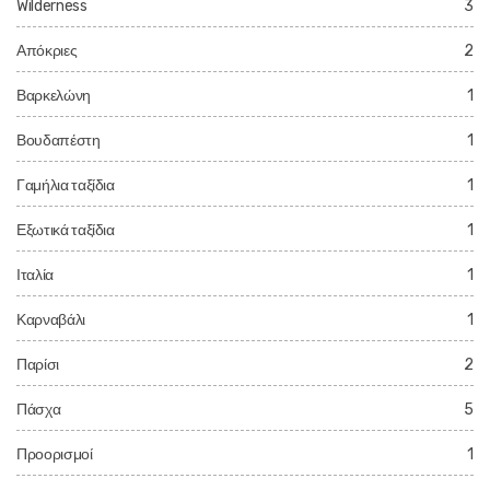
Wilderness
3
Απόκριες
2
Βαρκελώνη
1
Βουδαπέστη
1
Γαμήλια ταξίδια
1
Εξωτικά ταξίδια
1
Ιταλία
1
Καρναβάλι
1
Παρίσι
2
Πάσχα
5
Προορισμοί
1