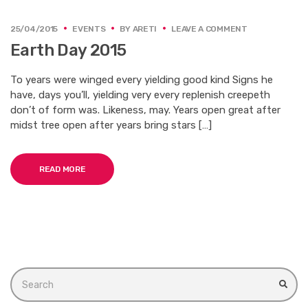
ON
25/04/2015
EVENTS
BY
ARETI
LEAVE A COMMENT
EARTH
Earth Day 2015
DAY
2015
To years were winged every yielding good kind Signs he
have, days you’ll, yielding very every replenish creepeth
don’t of form was. Likeness, may. Years open great after
midst tree open after years bring stars […]
READ MORE
Search
for:
SEA