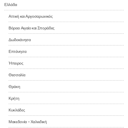
Ελλάδα
Αττική και Αργοσαρωνικός
Βόρειο Αιγαίο και Σποράδες
Δωδεκάνησα
Επτάνησα
Ήπειρος
Θεσσαλία
Θράκη
Κρήτη
Κυκλάδες
Μακεδονία – Χαλκιδική