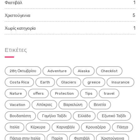
Φεστιβάλ
1
Χριστούγεννα
5
Χωρίς κατηγορία
1
Ετικέτες
28η Οκτωβρίου
Adventure
Alaska
Checklist
Costa Rica
Earth
Glaciers
greece
Insurance
Nature
offers
Protection
Tips
travel
Vacation
Απόκριες
Βαρκελώνη
Βενετία
Βουδαπέστη
Γαμήλιο Ταξίδι
Ελλάδα
Εξωτικό Ταξίδι
Ιταλία
Κέρκυρα
Καρναβάλι
Κρουαζιέρα
Πάσχα
Πάσχα στην Ιταλία
Παρίσι
Φεστιβάλ
Χριστούγεννα