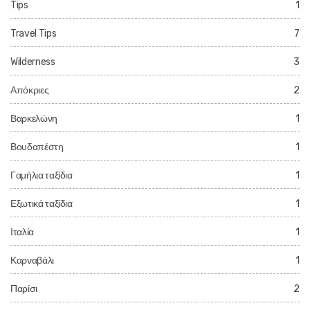
Tips
1
Travel Tips
7
Wilderness
3
Απόκριες
2
Βαρκελώνη
1
Βουδαπέστη
1
Γαμήλια ταξίδια
1
Εξωτικά ταξίδια
1
Ιταλία
1
Καρναβάλι
1
Παρίσι
2