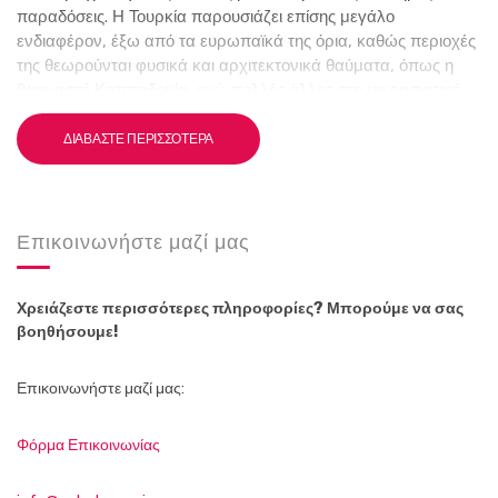
παραδόσεις. Η Τουρκία παρουσιάζει επίσης μεγάλο
ενδιαφέρον, έξω από τα ευρωπαϊκά της όρια, καθώς περιοχές
της θεωρούνται φυσικά και αρχιτεκτονικά θαύματα, όπως η
θαυμαστή Καππαδοκία, ενώ πολλές άλλες στη μικρασιατική
ακτή έχουν μακραίωνη ιστορική παράδοση με ιδιαίτερα
σημαντικούς αρχαιολογικούς χώρους όπως ή Έφεσος, η
ΔΙΑΒΆΣΤΕ ΠΕΡΙΣΣΌΤΕΡΑ
Πέργαμος, η Μίλητος, η Αλικαρνασσός κ.ά. Στα μικρασιατικά
παράλια υπάρχουν πολλά τουριστικά θέρετρα.
Επικοινωνήστε μαζί μας
Χρειάζεστε περισσότερες πληροφορίες? Μπορούμε να σας
βοηθήσουμε!
Επικοινωνήστε μαζί μας:
Φόρμα Επικοινωνίας