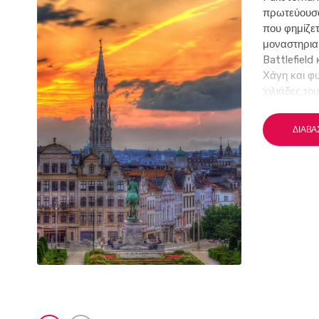
πρωτεύουσα
που φημίζετ
μοναστηριακ
Battlefield
Χάγη και φυ
χιλιάδες το
ΔΙΑΒΆ