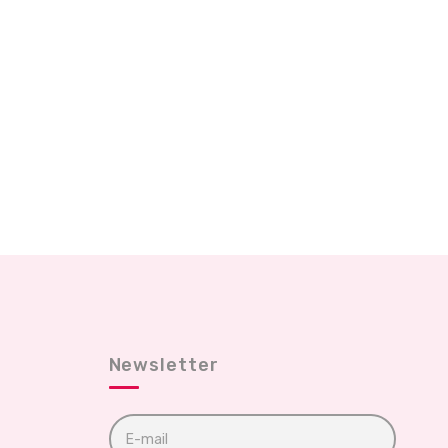
Newsletter
E
m