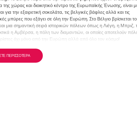
 της χώρας και διοικητικό κέντρο της Ευρωπαϊκής Ένωσης, είναι 
αι για την εξαιρετική σοκολάτα, τις βελγικές βάφλες αλλά και τις
ές μπύρες που εξάγει σε όλη την Ευρώπη. Στο Βέλγιο βρίσκεται τ
 και μια σημαντική σειρά ιστορικών πόλεων όπως η Λιέγη, η Μπριζ, τ
σικά η Αμβέρσα, η πόλη των διαμαντιών, οι οποίες αποτελούν πόλο
υρίστες όχι μόνο από την Ευρώπη αλλά από όλο τον κόσμο!
ΣΤΕ ΠΕΡΙΣΣΌΤΕΡΑ