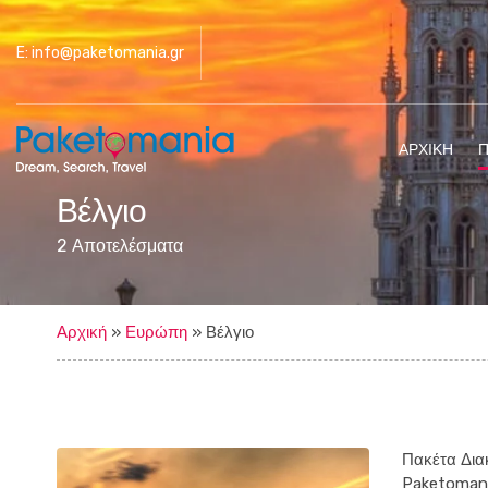
E: info@paketomania.gr
ΑΡΧΙΚΉ
Π
Βέλγιο
2 Αποτελέσματα
Αρχική
»
Ευρώπη
»
Βέλγιο
Πακέτα Δια
Paketomania