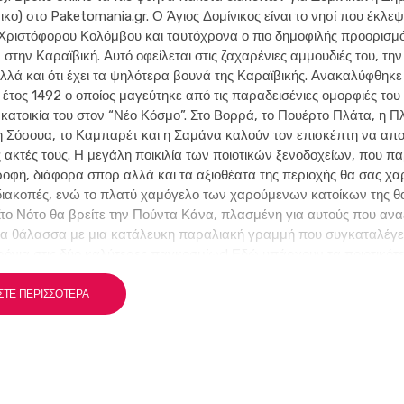
ικο) στο Paketomania.gr. Ο Άγιος Δομίνικος είναι το νησί που έκλεψ
 Χριστόφορου Κολόμβου και ταυτόχρονα ο πιο δημοφιλής προορισμ
την Καραϊβική. Αυτό οφείλεται στις ζαχαρένιες αμμουδιές του, τη
λλά και ότι έχει τα ψηλότερα βουνά της Καραϊβικής. Ανακαλύφθηκε
έτος 1492 ο οποίος μαγεύτηκε από τις παραδεισένιες ομορφιές του 
κατοικία του στον “Νέο Κόσμο”. Στο Βορρά, το Πουέρτο Πλάτα, η Π
η Σόσουα, το Καμπαρέτ και η Σαμάνα καλούν τον επισκέπτη να απο
 ακτές τους. Η μεγάλη ποικιλία των ποιοτικών ξενοδοχείων, που π
ροφή, διάφορα σπορ αλλά και τα αξιοθέατα της περιοχής θα σας χα
διακοπές, ενώ το πλατύ χαμόγελο των χαρούμενων κατοίκων της θ
Στο Νότο θα βρείτε την Πούντα Κάνα, πλασμένη για αυτούς που ανα
α θάλασσα με μια κατάλευκη παραλιακή γραμμή που συγκαταλέγετ
χρόνια στις δύο καλύτερες παγκοσμίως! Εδώ υπάρχουν τα ποιοτικότ
 της Καραϊβικής, τα οποία παρέχουν υπηρεσίες σε πολύ υψηλά επί
σσια σπορ, καθώς και πολλές διαφορετικές εκδρομές για να ανακ
ΣΤΕ ΠΕΡΙΣΣΌΤΕΡΑ
σικές ομορφιές αυτού του μοναδικού νησιού! Αξίζει να επισκεφθείτε τ
ες παραλίες του νησιού όπου μπορείτε να δοκιμάσετε τον Αστακό 
 την Langusta, με θέα ένα παραμυθένιο τοπίο ή μια επίσκεψη στον
γγιχτου νησιού της Σαμάνα για να παρακολουθήσετε τις φάλαινες τ
. Αλλά και η ενδοχώρα του νησιού έχει να προσφέρει πολλά στον ε