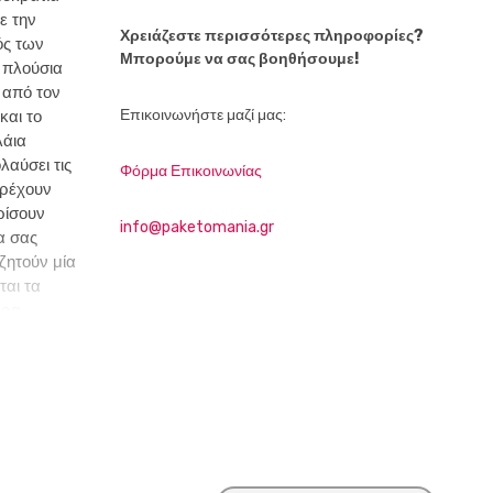
ε την
Χρειάζεστε περισσότερες πληροφορίες?
ός των
Μπορούμε να σας βοηθήσουμε!
ν πλούσια
 από τον
Επικοινωνήστε μαζί μας:
και το
λάια
λαύσει τις
Φόρμα Επικοινωνίας
αρέχουν
ρίσουν
info@paketomania.gr
α σας
ζητούν μία
αι τα
ερα
πεδα,
αλύψετε
ις
της
 κόλπο του
ης
πισκέπτη