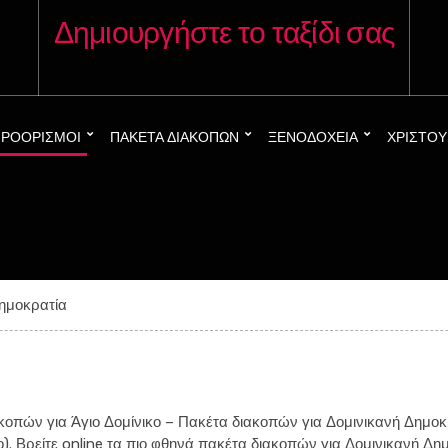
Δημιουργήστε το ταξίδι σας
ΡΟΟΡΙΣΜΟΊ
ΠΑΚΈΤΑ ΔΙΑΚΟΠΏΝ
ΞΕΝΟΔΟΧΕΊΑ
ΧΡΙΣΤΟ
ημοκρατία
κοπών για Άγιο Δομίνικο – Πακέτα διακοπών για Δομινικανή Δημοκ
ο). Βρείτε online τα πιο φθηνά πακέτα διακοπών για Δομινικανή Δη