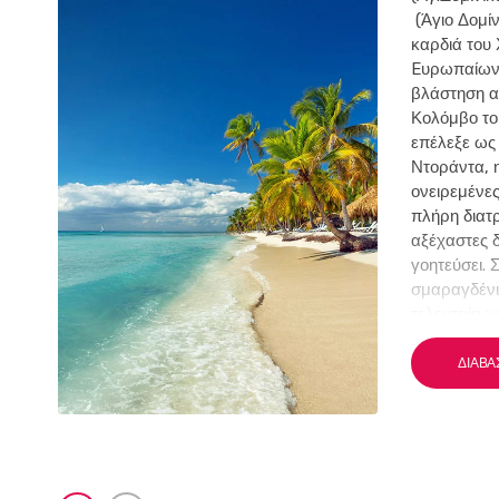
(Άγιο Δομίν
καρδιά του
Eυρωπαίων σ
βλάστηση α
Κολόμβο το 
επέλεξε ως 
Ντοράντα, 
ονειρεμένες
πλήρη διατ
αξέχαστες 
γοητεύσει. 
σμαραγδένι
τελευταία 
καταλύματα
πολλά θαλά
ΔΙΑΒΆ
όλες τις φυ
παραδεισένι
Καραϊβικής,
σχεδόν ανέ
Καραϊβικής