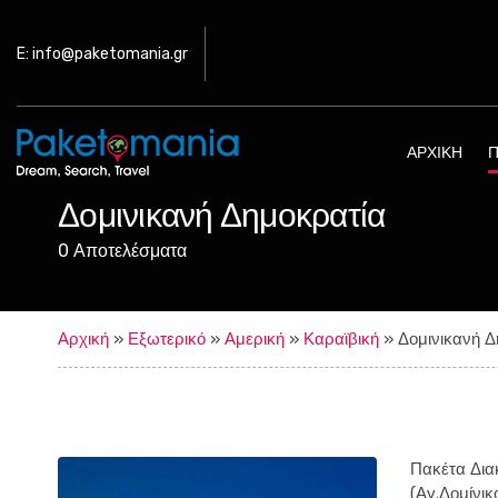
E: info@paketomania.gr
ΑΡΧΙΚΉ
Π
Δομινικανή Δημοκρατία
0 Αποτελέσματα
Αρχική
»
Εξωτερικό
»
Αμερική
»
Καραϊβική
»
Δομινικανή Δ
Πακέτα Δια
(Αγ.Δομίνικ