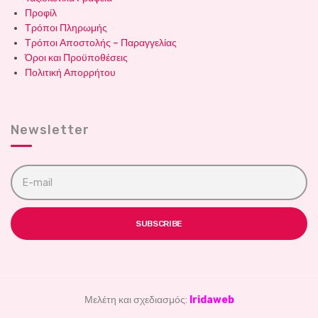
Προφίλ
Τρόποι Πληρωμής
Τρόποι Αποστολής – Παραγγελίας
Όροι και Προϋποθέσεις
Πολιτική Απορρήτου
Newsletter
E
m
a
i
l
SUBSCRIBE
a
d
d
r
e
s
Μελέτη και σχεδιασμός:
Iridaweb
s
: