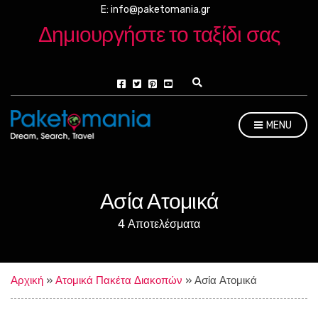
E: info@paketomania.gr
Δημιουργήστε το ταξίδι σας
E
x
p
a
MENU
n
d
s
e
a
r
Ασία Ατομικά
c
h
4 Αποτελέσματα
f
o
r
m
Αρχική
»
Ατομικά Πακέτα Διακοπών
»
Ασία Ατομικά