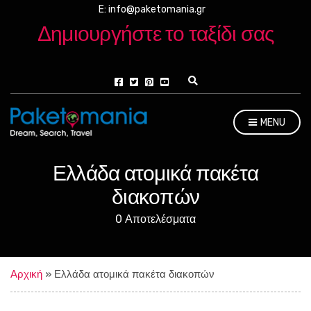
E: info@paketomania.gr
Δημιουργήστε το ταξίδι σας
E
x
p
a
MENU
n
d
s
e
Ελλάδα ατομικά πακέτα
a
r
διακοπών
c
h
0 Αποτελέσματα
f
o
r
m
Αρχική
»
Ελλάδα ατομικά πακέτα διακοπών