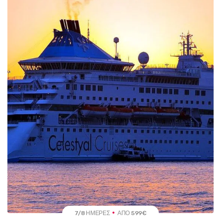
7/8 ΗΜΈΡΕΣ
ΑΠΌ 599€