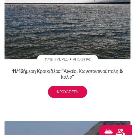
11/12 ΗΜΈΡΕΣ
ΑΠΌ 599€
11/12ήμερη Κρουαζιέρα “Αιγαίο, Κωνσταντινούπολη &
Ιταλία”
ΚΡΟΥΑΖΙΈΡΑ