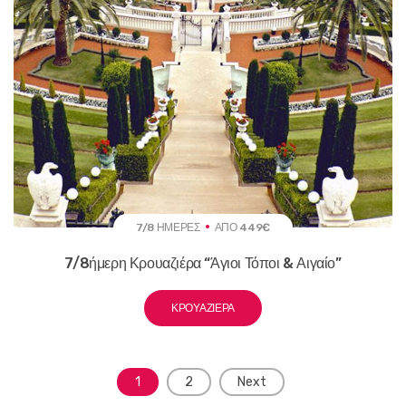
7/8 ΗΜΈΡΕΣ
ΑΠΌ 449€
7/8ήμερη Κρουαζιέρα “Άγιοι Τόποι & Αιγαίο”
ΚΡΟΥΑΖΙΈΡΑ
Posts
1
2
Next