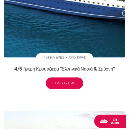
4/5 ΗΜΈΡΕΣ
ΑΠΌ 399€
4/5 ήμερη Κρουαζιέρα “Ελληνικά Νησιά & Σμύρνη”
ΚΡΟΥΑΖΙΈΡΑ