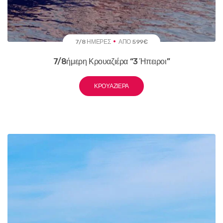
7/8 ΗΜΈΡΕΣ
ΑΠΌ 599€
7/8ήμερη Κρουαζιέρα “3 Ήπειροι”
ΚΡΟΥΑΖΙΈΡΑ