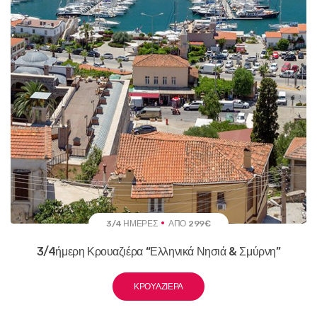
3/4 ΗΜΈΡΕΣ
ΑΠΌ 299€
3/4ήμερη Κρουαζιέρα “Ελληνικά Νησιά & Σμύρνη”
ΚΡΟΥΑΖΙΈΡΑ