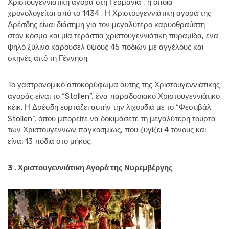
Χριστουγεννιάτικη αγορά στη Γερμανία , η οποία
χρονολογείται από το 1434 . Η Χριστουγεννιάτικη αγορά της
Δρέσδης είναι διάσημη για τον μεγαλύτερο καρυοθραύστη
στον κόσμο και μία τεράστια χριστουγεννιάτικη πυραμίδα, ένα
ψηλό ξύλινο καρουσέλ ύψους 45 ποδιών με αγγέλους και
σκηνές από τη Γέννηση.
Το γαστρονομικό αποκορύφωμα αυτής της Χριστουγεννιάτικης
αγοράς είναι το “Stollen”, ένα παραδοσιακό Χριστουγεννιάτικο
κέικ. Η Δρέσδη εορτάζει αυτήν την λιχουδιά με το “Φεστιβάλ
Stollen”, όπου μπορείτε να δοκιμάσετε τη μεγαλύτερη τούρτα
των Χριστουγέννων παγκοσμίως, που ζυγίζει 4 τόνους και
είναι 13 πόδια στο μήκος.
3 . Χριστουγεννιάτικη Αγορά της Νυρεμβέργης