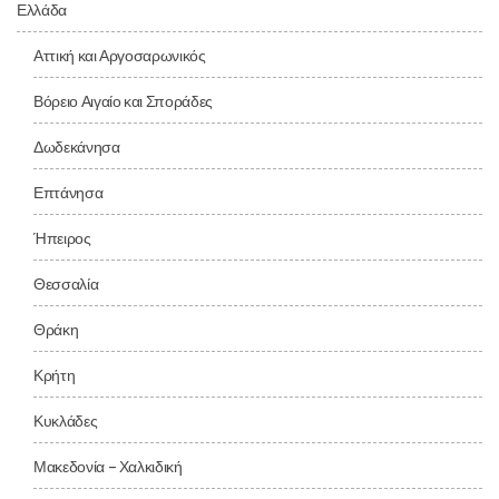
Ελλάδα
Αττική και Αργοσαρωνικός
Βόρειο Αιγαίο και Σποράδες
Δωδεκάνησα
Επτάνησα
Ήπειρος
Θεσσαλία
Θράκη
Κρήτη
Κυκλάδες
Μακεδονία – Χαλκιδική