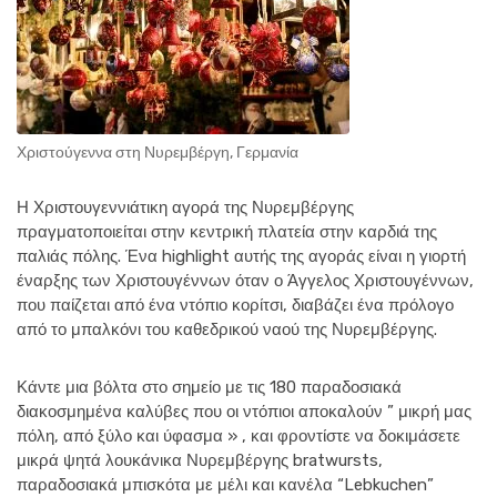
Χριστούγεννα στη Νυρεμβέργη, Γερμανία
Η Χριστουγεννιάτικη αγορά της Νυρεμβέργης
πραγματοποιείται στην κεντρική πλατεία στην καρδιά της
παλιάς πόλης. Ένα highlight αυτής της αγοράς είναι η γιορτή
έναρξης των Χριστουγέννων όταν ο Άγγελος Χριστουγέννων,
που παίζεται από ένα ντόπιο κορίτσι, διαβάζει ένα πρόλογο
από το μπαλκόνι του καθεδρικού ναού της Νυρεμβέργης.
Κάντε μια βόλτα στο σημείο με τις 180 παραδοσιακά
διακοσμημένα καλύβες που οι ντόπιοι αποκαλούν ” μικρή μας
πόλη, από ξύλο και ύφασμα » , και φροντίστε να δοκιμάσετε
μικρά ψητά λουκάνικα Νυρεμβέργης bratwursts,
παραδοσιακά μπισκότα με μέλι και κανέλα “Lebkuchen”