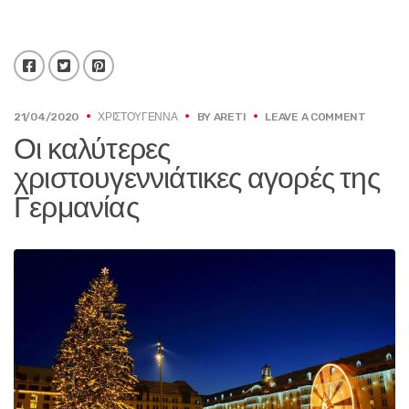
Facebook
Twitter
Pinterest
ON
21/04/2020
ΧΡΙΣΤΟΎΓΕΝΝΑ
BY
ARETI
LEAVE A COMMENT
ΟΙ
Οι καλύτερες
ΚΑΛΎΤΕ
ΧΡΙΣΤΟΥ
χριστουγεννιάτικες αγορές της
ΑΓΟΡΈΣ
Γερμανίας
ΤΗΣ
ΓΕΡΜΑΝ