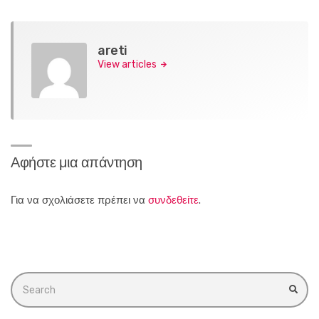
areti
View articles
Αφήστε μια απάντηση
Για να σχολιάσετε πρέπει να
συνδεθείτε
.
Search
for:
SEA