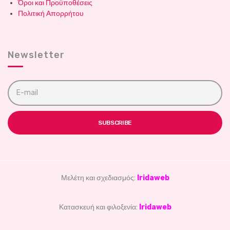
Όροι και Προϋποθέσεις
Πολιτική Απορρήτου
Newsletter
E
m
a
i
l
SUBSCRIBE
a
d
d
r
e
s
Μελέτη και σχεδιασμός:
Iridaweb
s
:
Κατασκευή και φιλοξενία:
Iridaweb