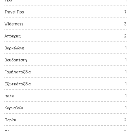
Tips
1
Travel Tips
7
Wilderness
3
Απόκριες
2
Βαρκελώνη
1
Βουδαπέστη
1
Γαμήλια ταξίδια
1
Εξωτικά ταξίδια
1
Ιταλία
1
Καρναβάλι
1
Παρίσι
2