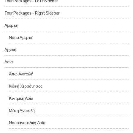
Tour Packages – Left Sidebar
Tour Packages – Right Sidebar
Αμερική
Νότια Αμερική
Αρχική
Ασία
Άπω Ανατολή
Ινδική Χερσόνησος
Κεντρική Ασία
Μέση Ανατολή
Νοτιοανατολική Ασία