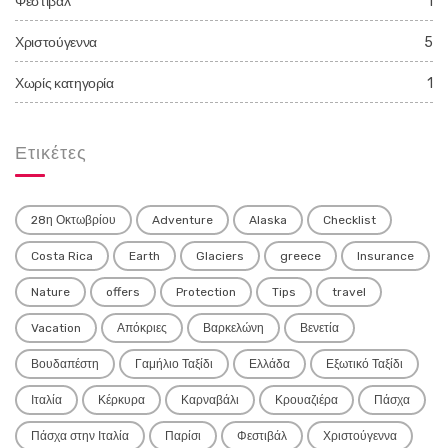
Φεστιβάλ
1
Χριστούγεννα
5
Χωρίς κατηγορία
1
Ετικέτες
28η Οκτωβρίου
Adventure
Alaska
Checklist
Costa Rica
Earth
Glaciers
greece
Insurance
Nature
offers
Protection
Tips
travel
Vacation
Απόκριες
Βαρκελώνη
Βενετία
Βουδαπέστη
Γαμήλιο Ταξίδι
Ελλάδα
Εξωτικό Ταξίδι
Ιταλία
Κέρκυρα
Καρναβάλι
Κρουαζιέρα
Πάσχα
Πάσχα στην Ιταλία
Παρίσι
Φεστιβάλ
Χριστούγεννα