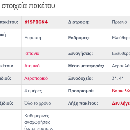
 στοιχεία πακέτου
πακέτου:
61SPBCN4
Διατροφή:
Πρωινό
ική
Ευρώπη
Εκδρομές:
Ελεύθερ
Ισπανία
Ξεναγήσεις:
Ελεύθερ
κέτου:
Ατομικό
Μέσο μεταφοράς:
Αεροπλά
ιδιού:
Αεροπορικό
Ξενοδοχείο:
3*, 4*
4 ημέρες
Προορισμοί:
Βαρκελώ
ιδιού:
Όλο το χρόνο
Λήξη πακέτου:
Δεν λήγε
Καθημερινές
αναχωρήσεις
(εκτός εορτών,