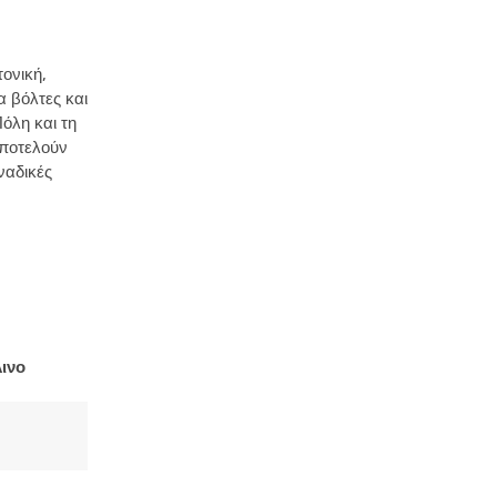
ονική,
α βόλτες και
όλη και τη
αποτελούν
ναδικές
ινο