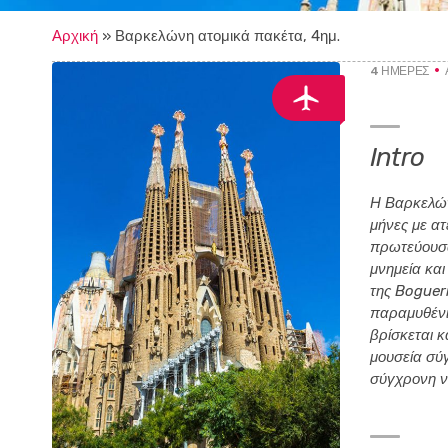
Αρχική
»
Βαρκελώνη ατομικά πακέτα, 4ημ.
4 ΗΜΈΡΕΣ
Intro
Η Βαρκελώνη
μήνες με ατ
πρωτεύουσα 
μνημεία και
της Boguer
παραμυθένια
βρίσκεται κ
μουσεία σύγ
σύγχρονη νυ