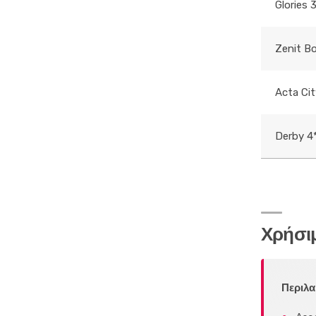
Glories 
Zenit Bor
Acta Cit
Derby 4
Χρήσι
Περιλα