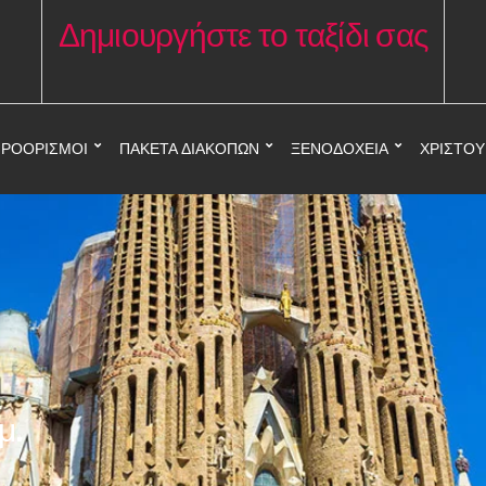
Δημιουργήστε το ταξίδι σας
ΡΟΟΡΙΣΜΟΊ
ΠΑΚΈΤΑ ΔΙΑΚΟΠΏΝ
ΞΕΝΟΔΟΧΕΊΑ
ΧΡΙΣΤΟ
μ.