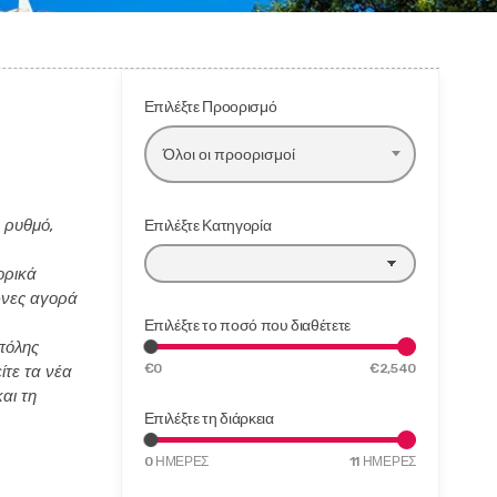
Επιλέξτε Προορισμό
Όλοι οι προορισμοί
ό ρυθμό,
Επιλέξτε Κατηγορία
ορικά
ώνες αγορά
Επιλέξτε το ποσό που διαθέτετε
πόλης
€
0
€
2,540
ίτε τα νέα
αι τη
Επιλέξτε τη διάρκεια
M
M
0
ΗΜΈΡΕΣ
11
ΗΜΈΡΕΣ
i
a
n
x