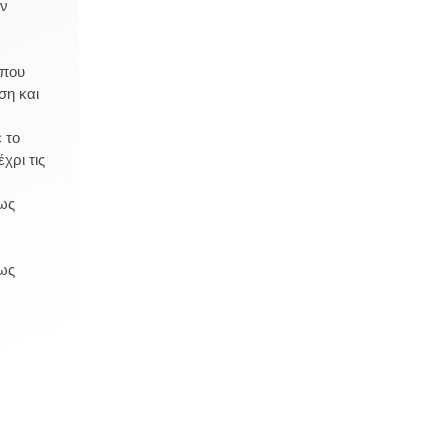
υν
 που
ση και
 το
χρι τις
πως
πως