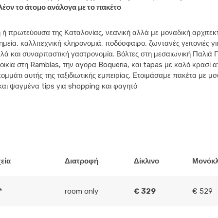
λέον το άτομο ανάλογα με το πακέτο
ή πρωτεύουσα της Καταλονίας, νεανική αλλά με μοναδική αρχιτεκτ
ημεία, καλλιτεχνική κληρονομιά, ποδόσφαιρο, ζωντανές γειτονιές γι
λλά και συναρπαστική γαστρονομία. Βόλτες στη μεσαιωνική Παλιά Π
οικία στη Ramblas, την αγορα Boqueria, και tapas με καλό κρασί 
ομμάτι αυτής της ταξιδιωτικής εμπειρίας. Ετοιμάσαμε πακέτα με μο
και ψαγμένα tips για shopping και φαγητό
εία
Διατροφή
Δίκλινο
Μονόκλ
*
room only
€ 329
€ 529