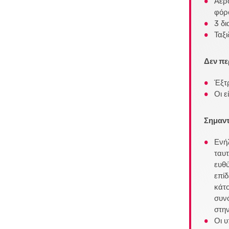
Αερο
φόρ
3 δι
Ταξι
Δεν πε
Έξτρ
Οι ε
Σημαντ
Ενήλ
ταυτ
ευθύ
επίδ
κάτο
συνό
στη
Οι υ