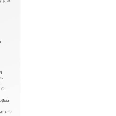
φής με
α
ή
εν
α
 Οι
σβεία
ωτικών,