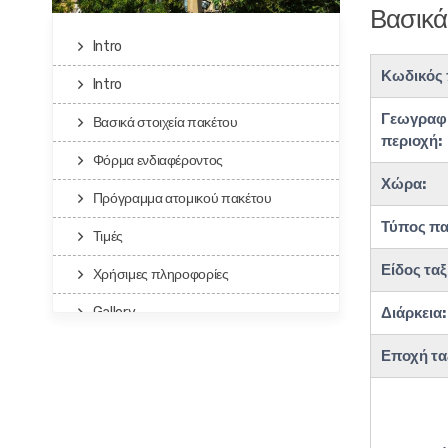
Βασικά
Intro
Κωδικός 
Intro
Γεωγραφ
Βασικά στοιχεία πακέτου
περιοχή:
Φόρμα ενδιαφέροντος
Χώρα:
Πρόγραμμα ατομικού πακέτου
Τύπος πα
Τιμές
Είδος ταξ
Χρήσιμες πληροφορίες
Διάρκεια:
Gallery
Με ενδιαφέρει το πακέτο
Εποχή ταξ
Καιρός
Βίντεο