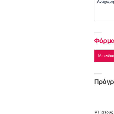
Αναχωρήσ
Χάρτης
Φόρμα
Με ενδια
Πρόγρ
∗ Για τους