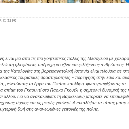
ΑΠΌ 329€
 είναι μία από τις πιο γοητευτικές πόλεις της Μεσογείου με χαλαρ
ελείωτη ηλιοφάνεια, υπέροχη κουζίνα και φιλόξενους ανθρώπους. Η
της Καταλονίας στη βορειοανατολική Ισπανία είναι πλούσια σε ιστ
 κλασικές τουριστικές δραστηριότητες – περιήγηση στην εδώ και αι
ia, μελετώντας τα έργα του Πικάσο και Μιρό, φωτογραφίζοντας τα
 σπίτια του Γκαουντί στο Πάρκο Γκουέλ, η σημερινή δυναμική της 
αι αλλού. Για να ανακαλύψετε τη Βαρκελώνη μπορείτε να επισκεφθε
χρονης τέχνης και τις μικρές γκαλερί. Ανακαλύψτε τα τάπας μπαρ κ
χτερινή ζωή στις ανανεωμένες γειτονιές της πόλης.