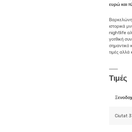
ευρώ και π
Βαρκελώνη 
ιστορικά μν
nightlife α
γοτθική συν
σημαντικό κ
τιμές αλλά 
Τιμές
Ξενοδοχ
Ciutat 3