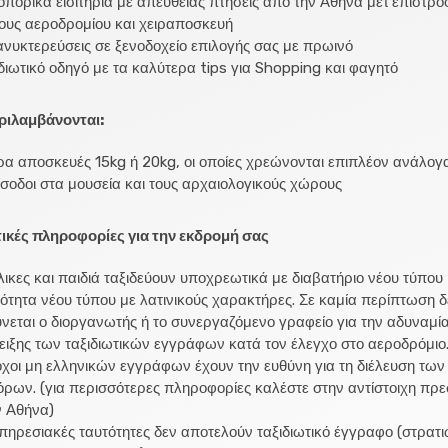
πορικά εισιτήρια με απευθείας πτήσεις από την Αθήνα μετ’επιστρο
ους αεροδρομίου και χειραποσκευή
ανυκτερεύσεις σε ξενοδοχείο επιλογής σας με πρωινό
διωτικό οδηγό με τα καλύτερα tips για Shopping και φαγητό
ριλαμβάνονται:
α αποσκευές 15kg ή 20kg, οι οποίες χρεώνονται επιπλέον ανάλογ
ίσοδοι στα μουσεία και τους αρχαιολογικούς χώρους
ικές πληροφορίες για την εκδρομή σας
ικες και παιδιά ταξιδεύουν υποχρεωτικά με διαβατήριο νέου τύπου 
ότητα νέου τύπου με λατινικούς χαρακτήρες. Σε καμία περίπτωση δ
νεται ο διοργανωτής ή το συνεργαζόμενο γραφείο για την αδυναμί
ειξης των ταξιδιωτικών εγγράφων κατά τον έλεγχο στο αεροδρόμιο.
χοι μη ελληνικών εγγράφων έχουν την ευθύνη για τη διέλευση των
ρων. (για περισσότερες πληροφορίες καλέστε στην αντίστοιχη πρε
ν Αθήνα)
πηρεσιακές ταυτότητες δεν αποτελούν ταξιδιωτικό έγγραφο (στρατι