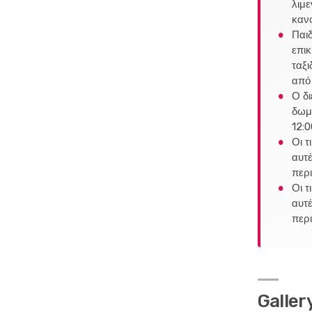
λιμε
κανο
Παιδ
επι
ταξι
από 
Ο δι
δωμά
12:0
Οι τ
αυτέ
περι
Οι τ
αυτέ
περι
Galler