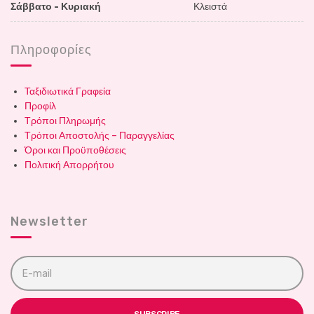
Σάββατο - Κυριακή
Κλειστά
Πληροφορίες
Ταξιδιωτικά Γραφεία
Προφίλ
Τρόποι Πληρωμής
Τρόποι Αποστολής – Παραγγελίας
Όροι και Προϋποθέσεις
Πολιτική Απορρήτου
Newsletter
E
m
a
i
l