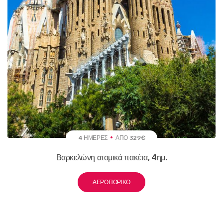
4 ΗΜΈΡΕΣ
ΑΠΌ 329€
Βαρκελώνη ατομικά πακέτα, 4ημ.
ΑΕΡΟΠΟΡΙΚΌ