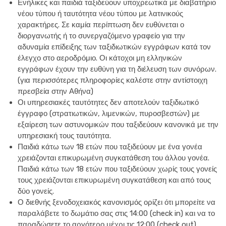
Ενήλικες και παιδιά ταξιδεύουν υποχρεωτικά με διαβατήριο
νέου τύπου ή ταυτότητα νέου τύπου με λατινικούς
χαρακτήρες. Σε καμία περίπτωση δεν ευθύνεται ο
διοργανωτής ή το συνεργαζόμενο γραφείο για την
αδυναμία επίδειξης των ταξιδιωτικών εγγράφων κατά τον
έλεγχο στο αεροδρόμιο. Οι κάτοχοι μη ελληνικών
εγγράφων έχουν την ευθύνη για τη διέλευση των συνόρων.
(για περισσότερες πληροφορίες καλέστε στην αντίστοιχη
πρεσβεία στην Αθήνα)
Οι υπηρεσιακές ταυτότητες δεν αποτελούν ταξιδιωτικό
έγγραφο (στρατιωτικών, λιμενικών, πυροσβεστών) με
εξαίρεση των αστυνομικών που ταξιδεύουν κανονικά με την
υπηρεσιακή τους ταυτότητα.
Παιδιά κάτω των 18 ετών που ταξιδεύουν με ένα γονέα
χρειάζονται επικυρωμένη συγκατάθεση του άλλου γονέα.
Παιδιά κάτω των 18 ετών που ταξιδεύουν χωρίς τους γονείς
τους χρειάζονται επικυρωμένη συγκατάθεση και από τους
δύο γονείς.
Ο διεθνής ξενοδοχειακός κανονισμός ορίζει ότι μπορείτε να
παραλάβετε το δωμάτιο σας στις 14:00 (check in) και να το
παραδώσετε το αργότερο μέχρι τις 12:00 (check out).