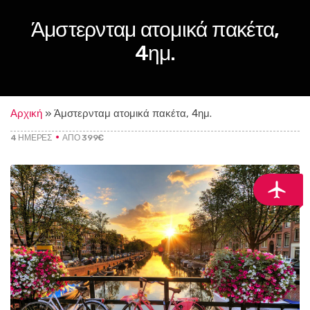
Άμστερνταμ ατομικά πακέτα,
4ημ.
Αρχική
»
Άμστερνταμ ατομικά πακέτα, 4ημ.
4 ΗΜΈΡΕΣ
ΑΠΌ 399€