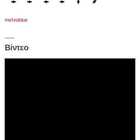
meteoblue
Βίντεο