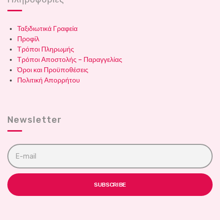
Ταξιδιωτικά Γραφεία
Προφίλ
Τρόποι Πληρωμής
Τρόποι Αποστολής – Παραγγελίας
Όροι και Προϋποθέσεις
Πολιτική Απορρήτου
Newsletter
E
m
a
i
l
SUBSCRIBE
a
d
d
r