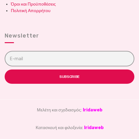
Όροι και Προϋποθέσεις
Πολιτική Απορρήτου
Newsletter
E
m
a
i
l
SUBSCRIBE
a
d
d
r
e
s
Μελέτη και σχεδιασμός:
Iridaweb
s
:
Κατασκευή και φιλοξενία:
Iridaweb