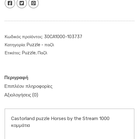
Facebook
Twitter
Pinterest
1000
κομμάτια
ποσότητα
Κωδικός προϊόντος:
30CA1000-103737
Κατηγορία:
Puzzle - παζλ
Ετικέτες:
Puzzle
,
Παζλ
Περιγραφή
Επιπλέον πληροφορίες
Αξιολογήσεις (0)
Castorland puzzle Horses by the Stream 1000
κομμάτια