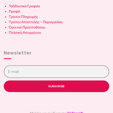
Ταξιδιωτικά Γραφεία
Προφίλ
Τρόποι Πληρωμής
Τρόποι Αποστολής – Παραγγελίας
Όροι και Προϋποθέσεις
Πολιτική Απορρήτου
Newsletter
E
m
a
i
l
SUBSCRIBE
a
d
d
r
e
s