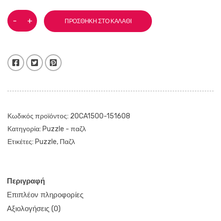
Castorland
-
+
ΠΡΟΣΘΉΚΗ ΣΤΟ ΚΑΛΆΘΙ
puzzle
Fuji
Lake
1500
κομμάτια
Facebook
Twitter
Pinterest
ποσότητα
Κωδικός προϊόντος:
20CA1500-151608
Κατηγορία:
Puzzle - παζλ
Ετικέτες:
Puzzle
,
Παζλ
Περιγραφή
Επιπλέον πληροφορίες
Αξιολογήσεις (0)