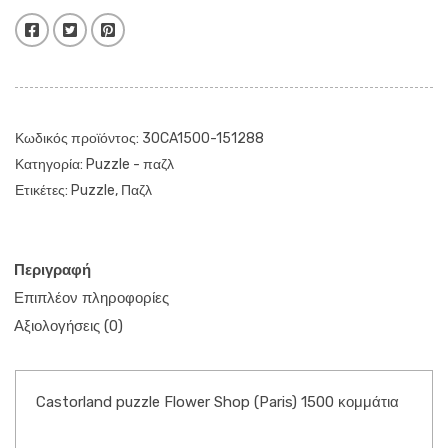
1500
Facebook
Twitter
Pinterest
κομμάτια
ποσότητα
Κωδικός προϊόντος:
30CA1500-151288
Κατηγορία:
Puzzle - παζλ
Ετικέτες:
Puzzle
,
Παζλ
Περιγραφή
Επιπλέον πληροφορίες
Αξιολογήσεις (0)
Castorland puzzle Flower Shop (Paris) 1500 κομμάτια