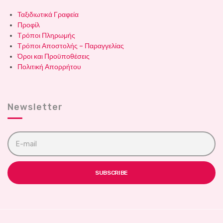
Ταξιδιωτικά Γραφεία
Προφίλ
Τρόποι Πληρωμής
Τρόποι Αποστολής – Παραγγελίας
Όροι και Προϋποθέσεις
Πολιτική Απορρήτου
Newsletter
E
m
a
i
l
SUBSCRIBE
a
d
d
r
e
s