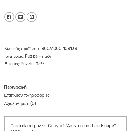
of
"Amsterdam
Landscape"
Facebook
Twitter
Pinterest
1000
κομμάτια
ποσότητα
Κωδικός προϊόντος:
30CA1000-103133
Κατηγορία:
Puzzle - παζλ
Ετικέτες:
Puzzle
,
Παζλ
Περιγραφή
Επιπλέον πληροφορίες
Αξιολογήσεις (0)
Castorland puzzle Copy of “Amsterdam Landscape”