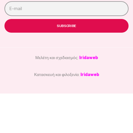
E
m
a
i
l
SUBSCRIBE
a
d
d
r
e
s
Μελέτη και σχεδιασμός:
Iridaweb
s
:
Κατασκευή και φιλοξενία:
Iridaweb