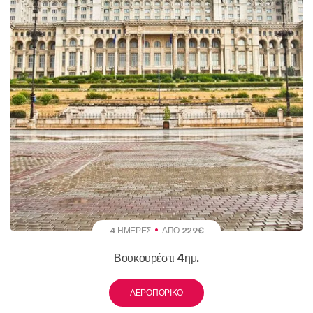
4 ΗΜΈΡΕΣ
ΑΠΌ 229€
Βουκουρέστι 4ημ.
ΑΕΡΟΠΟΡΙΚΌ