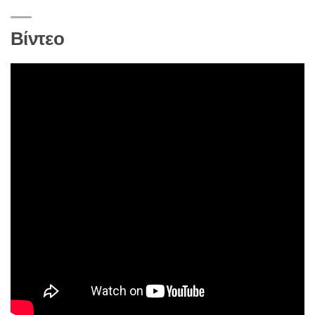
Βίντεο