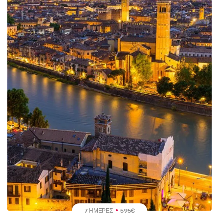
7 ΗΜΈΡΕΣ
595€