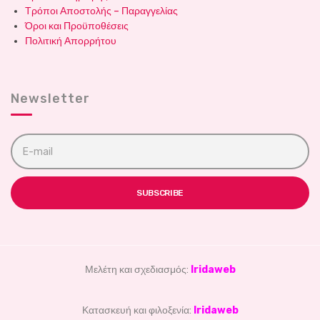
Τρόποι Αποστολής – Παραγγελίας
Όροι και Προϋποθέσεις
Πολιτική Απορρήτου
Newsletter
E
m
a
i
l
SUBSCRIBE
a
d
d
r
e
s
Μελέτη και σχεδιασμός:
Iridaweb
s
:
Κατασκευή και φιλοξενία:
Iridaweb