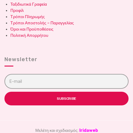
Ταξιδιωτικά Γραφεία
Προφίλ
Τρόποι Πληρωμής
Τρόποι Αποστολής – Παραγγελίας
Όροι και Προϋποθέσεις
Πολιτική Απορρήτου
Newsletter
E
m
a
i
l
SUBSCRIBE
a
d
d
r
e
s
Μελέτη και σχεδιασμός:
Iridaweb
s