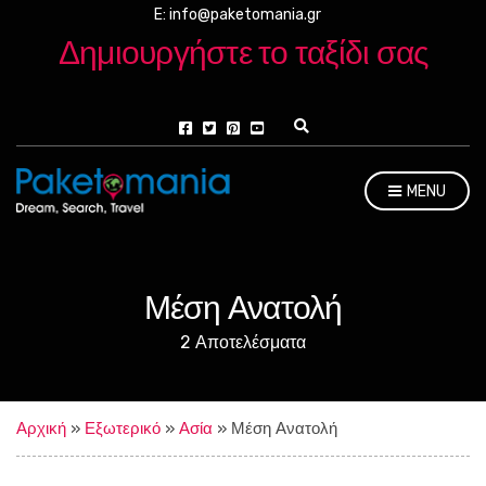
E: info@paketomania.gr
Δημιουργήστε το ταξίδι σας
E
x
p
a
MENU
n
d
s
e
a
r
Μέση Ανατολή
c
h
2 Αποτελέσματα
f
o
r
m
Αρχική
»
Εξωτερικό
»
Ασία
»
Μέση Ανατολή