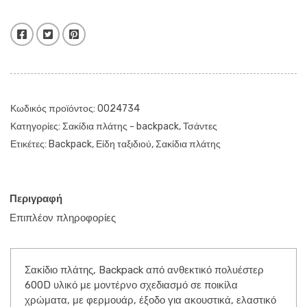
για
Ακουστικά
ποσότητα
Facebook
Twitter
Pinterest
Κωδικός προϊόντος:
0024734
Κατηγορίες:
Σακίδια πλάτης - backpack
,
Τσάντες
Ετικέτες:
Backpack
,
Είδη ταξιδιού
,
Σακίδια πλάτης
Περιγραφή
Επιπλέον πληροφορίες
Σακίδιο πλάτης, Backpack από ανθεκτικό πολυέστερ
600D υλικό με μοντέρνο σχεδιασμό σε ποικίλα
χρώματα, με φερμουάρ, έξοδο για ακουστικά, ελαστικό