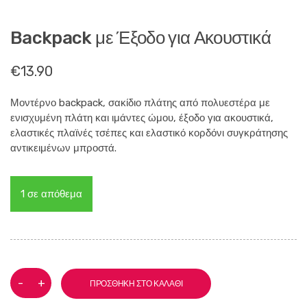
Backpack με Έξοδο για Ακουστικά
€
13.90
Μοντέρνο backpack, σακίδιο πλάτης από πολυεστέρα με
ενισχυμένη πλάτη και ιμάντες ώμου, έξοδο για ακουστικά,
ελαστικές πλαϊνές τσέπες και ελαστικό κορδόνι συγκράτησης
αντικειμένων μπροστά.
1 σε απόθεμα
Backpack
-
+
ΠΡΟΣΘΉΚΗ ΣΤΟ ΚΑΛΆΘΙ
με
Έξοδο