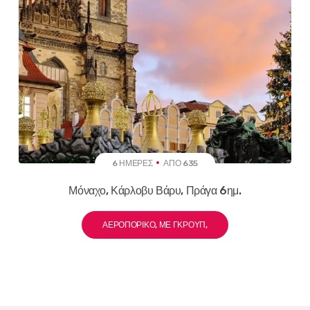
6 ΗΜΈΡΕΣ
ΑΠΌ 635
Μόναχο, Κάρλοβυ Βάρυ, Πράγα 6ημ.
ΑΕΡΟΠΟΡΙΚΌ, ΜΕ ΓΚΡΟΥΠ,