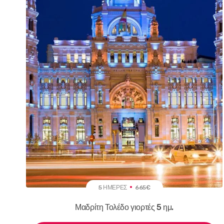
5 ΗΜΈΡΕΣ
665€
Μαδρίτη Τολέδο γιορτές 5 ημ.