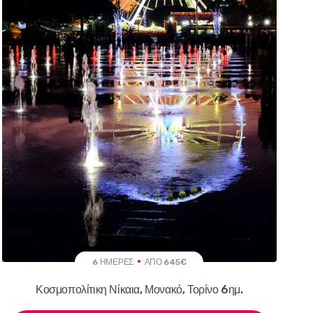
6 ΗΜΈΡΕΣ
ΑΠΌ 645€
Κοσμοπολίτικη Νίκαια, Μονακό, Τορίνο 6ημ.