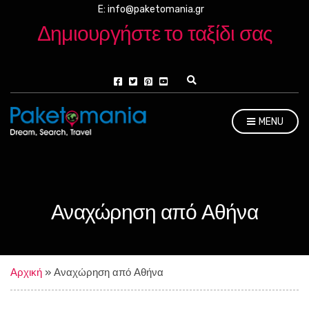
E: info@paketomania.gr
Δημιουργήστε το ταξίδι σας
E
x
p
a
MENU
n
d
s
e
a
r
c
Αναχώρηση από Αθήνα
h
f
o
r
m
Αρχική
»
Αναχώρηση από Αθήνα