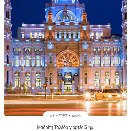
5 ΗΜΈΡΕΣ
665€
Μαδρίτη Τολέδο γιορτές 5 ημ.