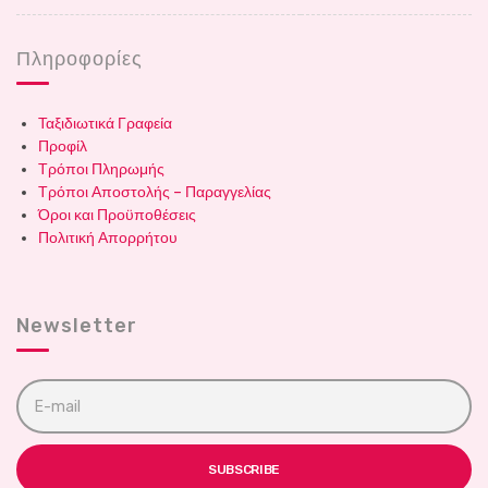
Πληροφορίες
Ταξιδιωτικά Γραφεία
Προφίλ
Τρόποι Πληρωμής
Τρόποι Αποστολής – Παραγγελίας
Όροι και Προϋποθέσεις
Πολιτική Απορρήτου
Newsletter
E
m
a
i
l
SUBSCRIBE
a