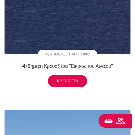
4/5 ΗΜΈΡΕΣ
ΑΠΌ 399€
4/5ήμερη Κρουαζιέρα “Εικόνες του Αιγαίου”
ΚΡΟΥΑΖΙΈΡΑ