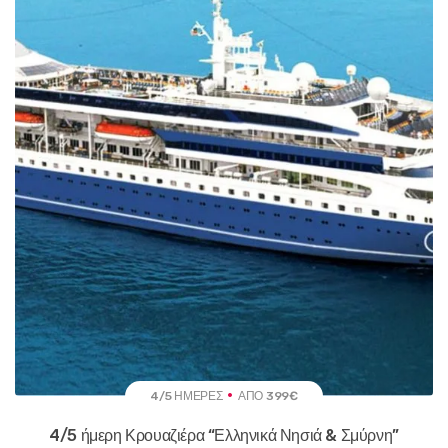
4/5 ΗΜΈΡΕΣ
ΑΠΌ 399€
4/5 ήμερη Κρουαζιέρα “Ελληνικά Νησιά & Σμύρνη”