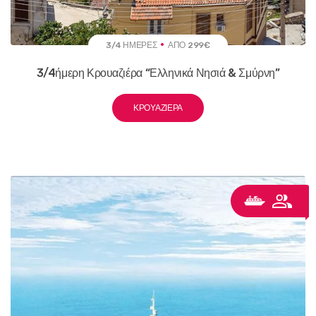
3/4 ΗΜΈΡΕΣ
ΑΠΌ 299€
3/4ήμερη Κρουαζιέρα “Ελληνικά Νησιά & Σμύρνη”
ΚΡΟΥΑΖΙΈΡΑ