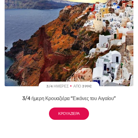
3/4 ΗΜΈΡΕΣ
ΑΠΌ 399€
3/4 ήμερη Κρουαζιέρα “Εικόνες του Αιγαίου”
ΚΡΟΥΑΖΙΈΡΑ