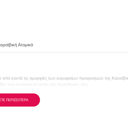
αραϊβική Ατομικά
 από κοντά τις ομορφιές των κορυφαίων προορισμών της Καραϊβι
ίδια που ανταποκρίνονται στις προσδοκίες σας.
ΣΤΕ ΠΕΡΙΣΣΌΤΕΡΑ