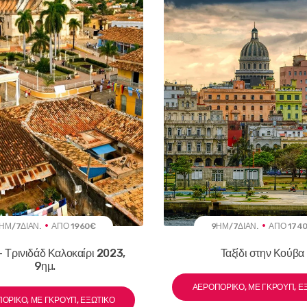
ΗΜ/7ΔΙΑΝ.
ΑΠΌ 1960€
9ΗΜ/7ΔΙΑΝ.
ΑΠΌ 174
 Τρινιδάδ Καλοκαίρι 2023,
Ταξίδι στην Κούβα
9ημ.
ΑΕΡΟΠΟΡΙΚΌ, ΜΕ ΓΚΡΟΥΠ, Ε
ΟΡΙΚΌ, ΜΕ ΓΚΡΟΥΠ, ΕΞΩΤΙΚΌ