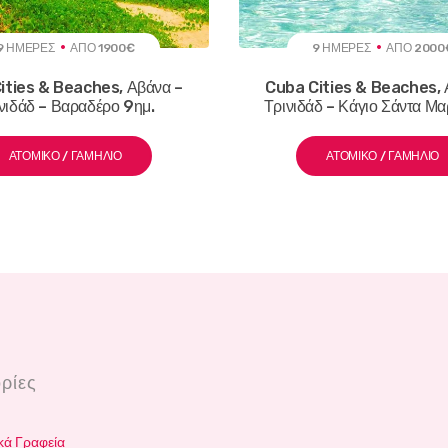
9 ΗΜΈΡΕΣ
ΑΠΌ 1900€
9 ΗΜΈΡΕΣ
ΑΠΌ 2000
ities & Beaches, Αβάνα –
Cuba Cities & Beaches, 
νιδάδ – Βαραδέρο 9ημ.
Τρινιδάδ – Κάγιο Σάντα Μα
ΑΤΟΜΙΚΌ / ΓΑΜΉΛΙΟ
ΑΤΟΜΙΚΌ / ΓΑΜΉΛΙΟ
ρίες
κά Γραφεία