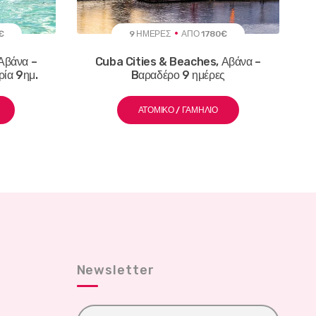
€
9 ΗΜΈΡΕΣ
ΑΠΌ 1780€
Αβάνα –
Cuba Cities & Beaches, Αβάνα –
ρία 9ημ.
Bαραδέρο 9 ημέρες
ΑΤΟΜΙΚΌ / ΓΑΜΉΛΙΟ
Newsletter
E