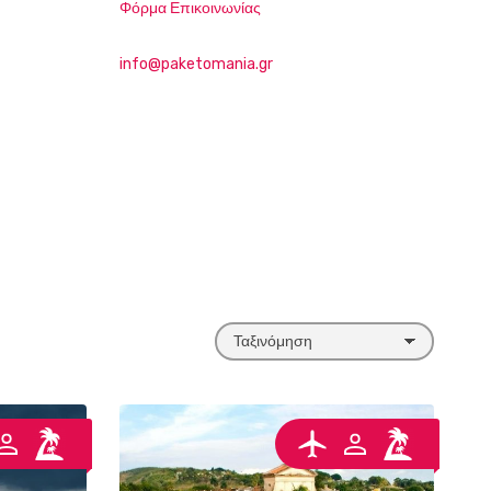
Φόρμα Επικοινωνίας
info@paketomania.gr
Τ
α
ξ
ι
ν
ό
μ
η
σ