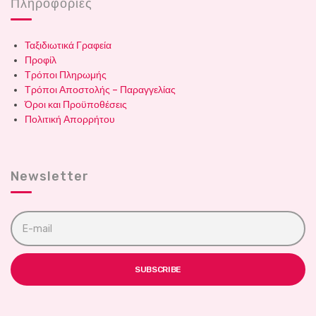
Πληροφορίες
Ταξιδιωτικά Γραφεία
Προφίλ
Τρόποι Πληρωμής
Τρόποι Αποστολής – Παραγγελίας
Όροι και Προϋποθέσεις
Πολιτική Απορρήτου
Newsletter
E
m
a
i
l
SUBSCRIBE
a
d
d
r