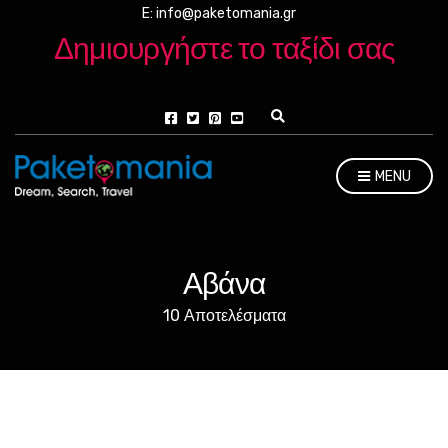
E: info@paketomania.gr
Δημιουργήστε το ταξίδι σας
E
x
p
a
MENU
n
d
s
e
a
r
Αβάνα
c
h
10 Αποτελέσματα
f
o
r
m