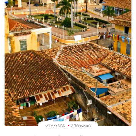
9ΗΜ/7ΔΙΑΝ.
ΑΠΌ 1960€