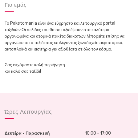
Για εμάς
p
p
d
d
u
u
r
r
Το Paketomania είναι ένα εύχρηστο και λειτουργικό portal
a
a
ταξιδιών.Οι σελίδες του θα σε ταξιδέψουν στα καλύτερα
t
t
i
i
οργανωμένα και ατομικά πακέτα διακοπών.Μπορείτε επίσης να
o
o
οργανώσετε το ταξίδι σας επιλέγοντας ξενοδοχείο,αεροπορικά,
n
n
ακτοπλοϊκά και εισιτήρια για αξιοθέατα σε όλο τον κόσμο.
Σας ευχόμαστε καλή περιήγηση
και καλό σας ταξίδι!
Ώρες Λειτουργίας
Δευτέρα - Παρασκευή
10:00 - 17:00