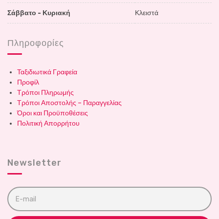
Σάββατο - Κυριακή
Κλειστά
Πληροφορίες
Ταξιδιωτικά Γραφεία
Προφίλ
Τρόποι Πληρωμής
Τρόποι Αποστολής – Παραγγελίας
Όροι και Προϋποθέσεις
Πολιτική Απορρήτου
Newsletter
E
m
a
i